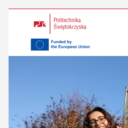
Przeskocz
do
tekstu