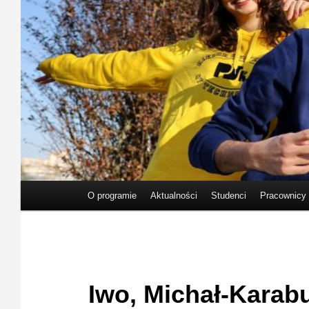
Główne
O programie
Aktualności
Studenci
Pracownicy
menu
Iwo, Michał-Karabu